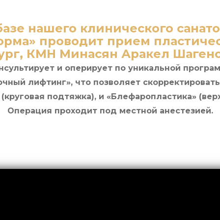
базе нашего клинического санат
орма» проводит прием пластиче
ург, КМН Минасян Аракел Шаген
нсультирует и оперирует по уникальной програ
очный лифтинг», что позволяет скорректировать
 (круговая подтяжка), и «Блефаропластика» (верх
Операция проходит под местной анестезией.