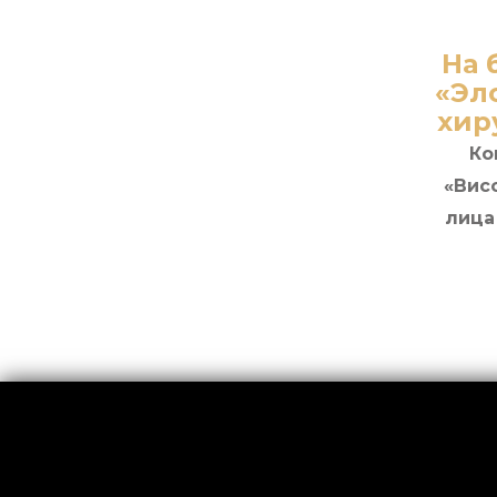
На 
«Эл
хир
Ко
«Вис
лица