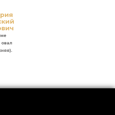
ория
ский
ович
мме
 овал
няя).