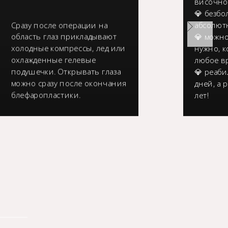
височно
💎 безбо
Сразу после операции на
абсолют
область глаз прикладывают
💎 можно
холодные компрессы, лед или
нужно, 
охлажденные гелевые
любое вр
подушечки. Открывать глаза
💎 реаби
можно сразу после окончания
дней, а р
блефаропластики.
лет!