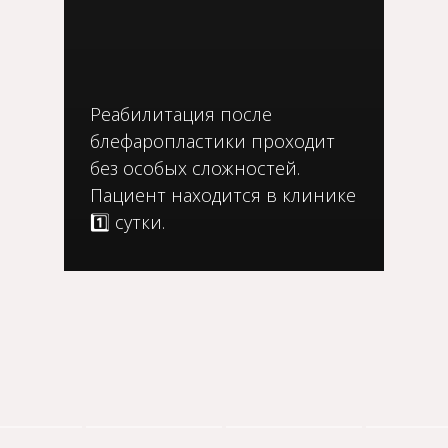
Реабилитация после
блефаропластики проходит
без особых сложностей.
Пациент находится в клинике
1️⃣ сутки.